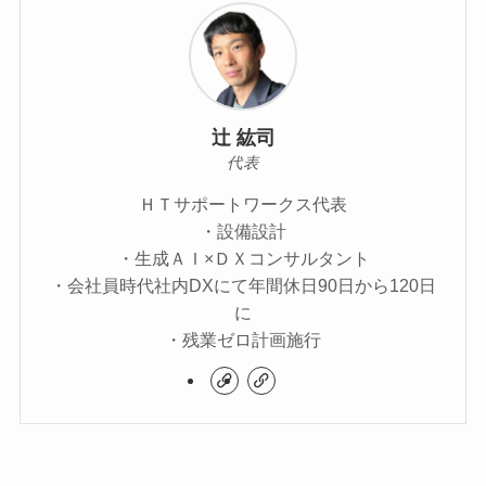
辻 紘司
代表
ＨＴサポートワークス代表
・設備設計
・生成ＡＩ×ＤＸコンサルタント
・会社員時代社内DXにて年間休日90日から120日
に
・残業ゼロ計画施行