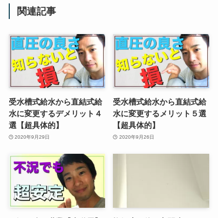
関連記事
受水槽式給水から直結式給
受水槽式給水から直結式給
水に変更するデメリット４
水に変更するメリット５選
選【超具体的】
【超具体的】
2020年9月29日
2020年9月26日