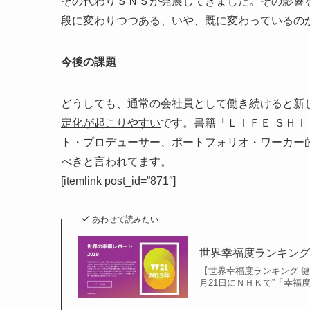
その代わりＳＮＳが発展してきました。その影響
段に変わりつつある、いや、既に変わっているの
今後の課題
どうしても、通常の会社員として働き続けると新
定化が起こりやすい
です。書籍「ＬＩＦＥ ＳＨ
ト・プロデューサー、ポートフォリオ・ワーカー
べきと言われてます。
[itemlink post_id=”871″]
あわせて読みたい
世界幸福度ランキング
【世界幸福度ランキング 健
月21日にＮＨＫで”「幸福度