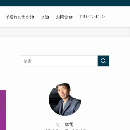
子連れお出かけ
水道
お問合せ
ﾌﾟﾗｲﾊﾞｼｰﾎﾟﾘｼｰ
辻 紘司