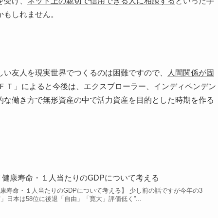
を受け、
ネット上の親切で信用できる人に相談する
といった手
かもしれません。
しい友人を現実世界でつくるのは困難ですので、
人間関係が固
ＩＦＴ」によると今後は、エクスプローラー、インディペンデン
的な働き方で無形資産の中で活力資産を目的とした時期を作る
 健康寿命・１人当たりのGDPについて考える
康寿命・１人当たりのGDPについて考える】 少し前の話ですが今年の3
」日本は58位に後退「自由」「寛大」評価低く”...