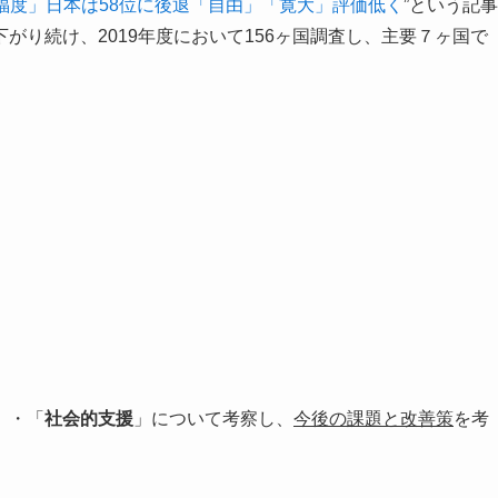
福度」日本は58位に後退「自由」「寛大」評価低く
”という記事
がり続け、2019年度において156ヶ国調査し、主要７ヶ国で
」・「
社会的支援
」について考察し、
今後の課題と改善策
を考