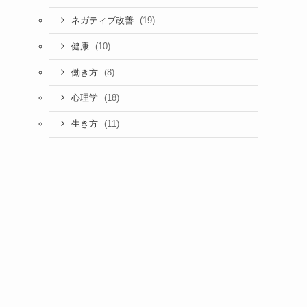
(19)
ネガティブ改善
(10)
健康
(8)
働き方
(18)
心理学
(11)
生き方