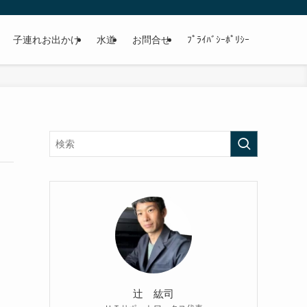
子連れお出かけ
水道
お問合せ
ﾌﾟﾗｲﾊﾞｼｰﾎﾟﾘｼｰ
辻 紘司