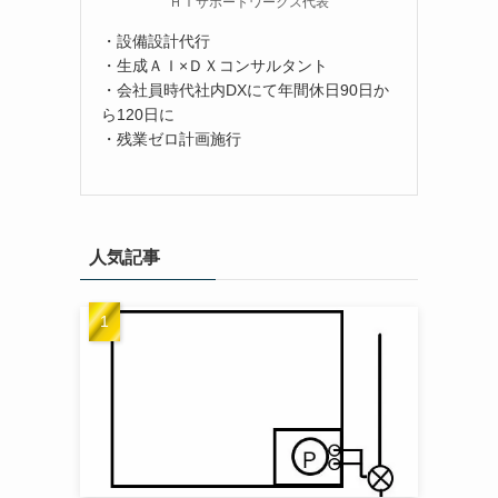
ＨＴサポートワークス代表
・設備設計代行
・生成ＡＩ×ＤＸコンサルタント
・会社員時代社内DXにて年間休日90日か
ら120日に
・残業ゼロ計画施行
人気記事