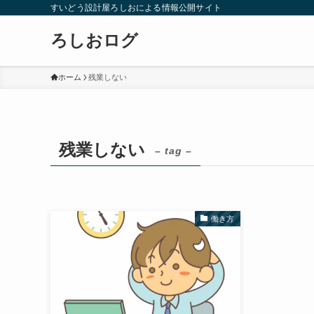
すいどう設計屋ろしおによる情報公開サイト
ろしおログ
ホーム
残業しない
残業しない
– tag –
働き方