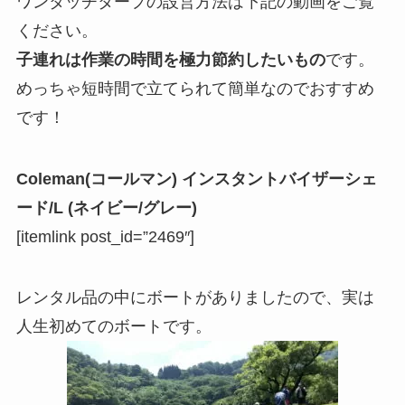
ワンタッチタープの設営方法は下記の動画をご覧
ください。
子連れは作業の時間を極力節約したいもの
です。
めっちゃ短時間で立てられて簡単
なのでおすすめ
です！
Coleman(コールマン) インスタントバイザーシェ
ード/L (ネイビー/グレー)
[itemlink post_id=”2469″]
レンタル品の中にボートがありましたので、実は
人生初めてのボート
です。