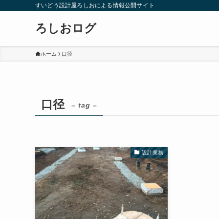
すいどう設計屋ろしおによる情報公開サイト
ろしおログ
ホーム
口径
口径
– tag –
設計業務