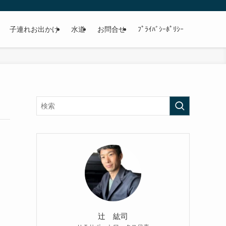
子連れお出かけ
水道
お問合せ
ﾌﾟﾗｲﾊﾞｼｰﾎﾟﾘｼｰ
辻 紘司