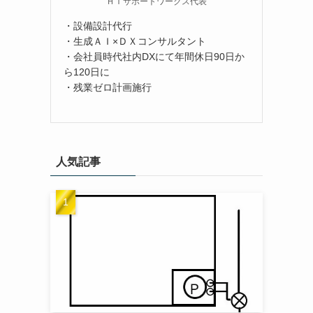
ＨＴサポートワークス代表
・設備設計代行
・生成ＡＩ×ＤＸコンサルタント
・会社員時代社内DXにて年間休日90日か
ら120日に
・残業ゼロ計画施行
人気記事